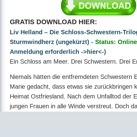
GRATIS DOWNLOAD HIER:
Liv Helland – Die Schloss-Schwestern-Trilo
Sturmwindherz (ungekürzt) -
Status: Online
Anmeldung erforderlich ->hier<-)
Ein Schloss am Meer. Drei Schwestern. Drei E
Niemals hätten die entfremdeten Schwestern 
Marie gedacht, dass etwas sie zurückbringen k
Heimat Ostfriesland. Nach dem Unfalltod der El
jungen Frauen in alle Winde verstreut. Doch d
ihrem Großvater Jörn das alte Wasserschloss i
Einzige Bedingung: Sie müssen dort für drei 
zusammenleben. Widerwillig lassen sie sich da