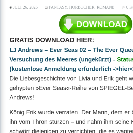
JULI 26, 2026
FANTASY
,
HÖRBÜCHER
,
ROMANE
0 
GRATIS DOWNLOAD HIER:
LJ Andrews – Ever Seas 02 – The Ever Quee
Versuchung des Meeres (ungekürzt) -
Statu
(kostenlose Anmeldung erforderlich ->hier<
Die Liebesgeschichte von Livia und Erik geht w
gehypten »Ever Seas«-Reihe von SPIEGEL-Bes
Andrews!
König Erik wurde verraten. Der Mann, dem er bl
ihn vom Thron stürzen – und nahm ihm seine K
schwört diejenigen zu vernichten, die es wagte