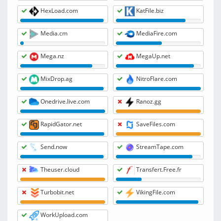
HexLoad.com
KatFile.biz
Media.cm
MediaFire.com
Mega.nz
MegaUp.net
MixDrop.ag
NitroFlare.com
Onedrive.live.com
Ranoz.gg
RapidGator.net
SaveFiles.com
Send.now
StreamTape.com
Theuser.cloud
Transfert.Free.fr
Turbobit.net
VikingFile.com
WorkUpload.com