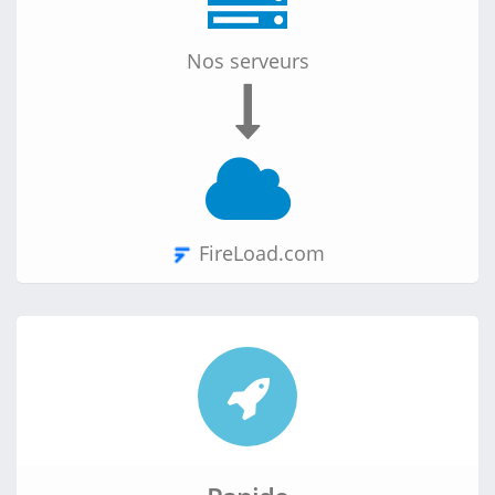
Nos serveurs
Mega.nz
FireLoad.com
Filer.net
FileFactory.com
Media.cm
MediaFire.com
HexLoad.com
StreamTape.com
Ddownload.com
NitroFlare.com
Send.now
Chomikuj.pl