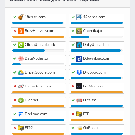
1fichier.com
4Shared.com
BuzzHeavier.com
Chomikuj.pl
ClicknUpload.click
DailyUploads.net
DataNodes.to
Ddownload.com
Drive.Google.com
Dropbox.com
FileFactory.com
FileMoon.sx
Filer.net
Files.fm
FireLoad.com
FTP
FTP2
GoFile.io