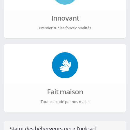
MegaUp.net
Files.fm
1fichier.com
Innovant
Theuser.cloud
Mega.nz
Premier sur les fonctionnalités
Fait maison
Tout est codé par nos mains
Statut des hébergeurs pour l'upload